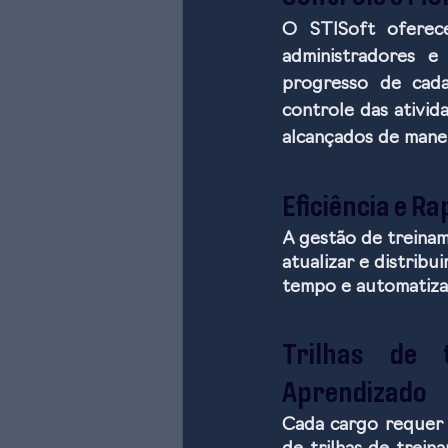
O STISoft oferece
administradores 
progresso de cada 
controle das ativid
alcançados de maneir
Eficiência e R
A gestão de treinam
atualizar e distribu
tempo e automatizan
Trilhas de 
Aprendizado
Cada cargo requer u