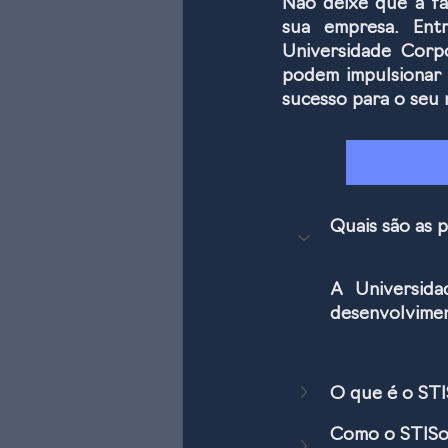
Não deixe que a fa
sua empresa. Ent
Universidade Corp
podem impulsionar 
sucesso para o seu 
Quais são as 
A Universida
desenvolvimen
O que é o STI
Como o STISof