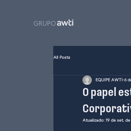
All Posts
EQUIPE AWTI
6 d
O papel e
Corporati
Atualizado:
19 de set. d