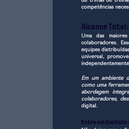
de trilhas de trein
competências necess
Alcance Total
Uma das maiores 
colaboradores. Es
equipes distribuída
universal, promov
independentemente 
Em um ambiente de
como uma ferramenta
abordagem integra
colaboradores, des
digital.
Entre em Contato 