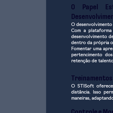
O Papel Est
Desenvolvimen
O desenvolvimento d
Com a plataforma 
desenvolvimento de 
dentro da própria o
Fomentar uma apren
pertencimento dos
retenção de talento
Treinamentos 
O STISoft oferece
distância. Isso pe
maneiras, adaptando
Controle e Mo