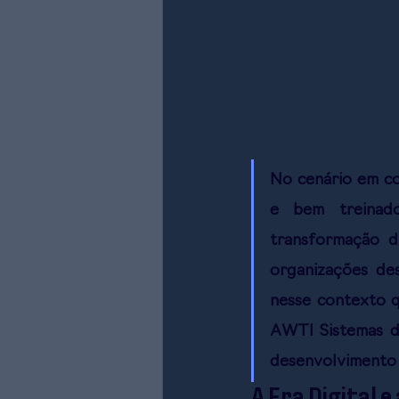
No cenário em co
e bem treinado
transformação d
organizações des
nesse contexto q
AWTI Sistemas d
desenvolvimento 