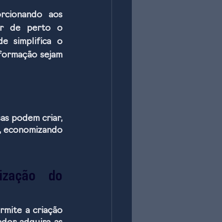
rcionando aos 
r de perto o 
 simplifica o 
formação sejam 
s podem criar, 
e, economizando 
zação do 
mite a criação 