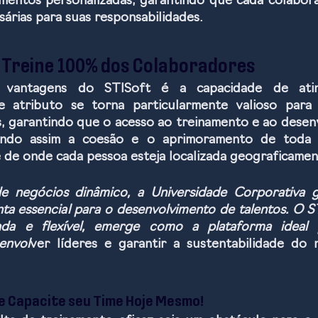
amentos personalizadas, garantindo que cada colabora
árias para suas responsabilidades.
: Treine 100% dos Colaboradores
vantagens do STISoft é a capacidade de atin
se atributo se torna particularmente valioso para
s, garantindo que o acesso ao treinamento e ao desenv
endo assim a coesão e o aprimoramento de toda a
de onde cada pessoa esteja localizada geograficamen
 negócios dinâmico, a Universidade Corporativa g
 essencial para o desenvolvimento de talentos. O ST
da e flexível, emerge como a plataforma ideal p
envol
ver líderes e garantir a sustentabilidade do 
e Capacite seu Time Hoje Mesmo!