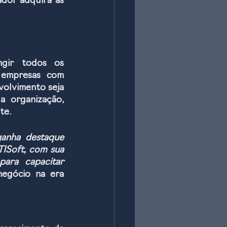
dor adquira as 
gir todos os 
 empresas com 
olvimento seja 
 organização, 
te. 
anha destaque 
ISoft, com sua 
ara capacitar 
negócio na era 