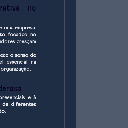
ativa no 
e uma empresa. 
to focados no 
adores cresçam 
ece o senso de 
 essencial na 
 organização.
derosa
esenciais e à 
de diferentes 
do.