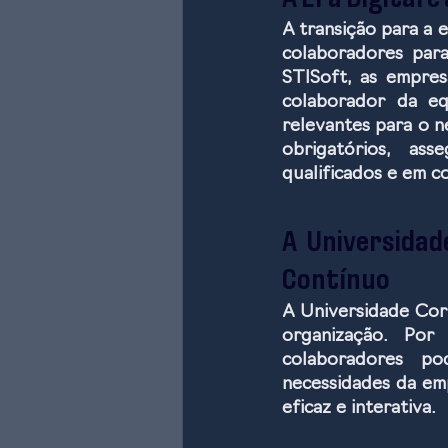
A Era Digital 
A transição para a e
colaboradores para
STISoft, as empres
colaborador da eq
relevantes para o n
obrigatórios, as
qualificados e em c
A Universidad
Contínuo
A Universidade Cor
organização. Por
colaboradores po
necessidades da emp
eficaz e interativa.