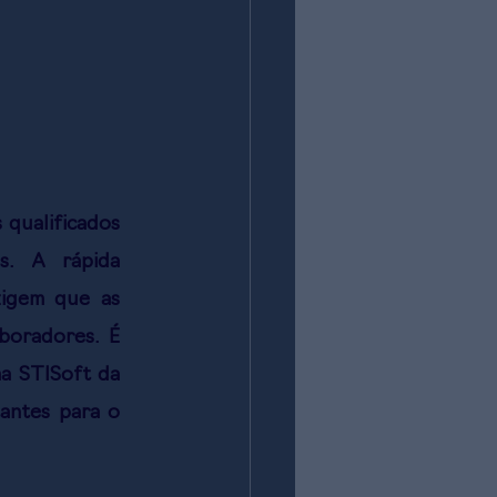
qualificados 
. A rápida 
igem que as 
boradores. É 
a STISoft da 
ntes para o 