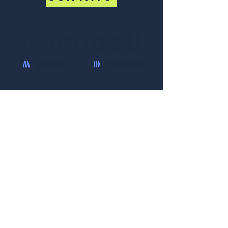
Contato
Rua Lucildo Schaeffer, 23
- Canabarro, Teutônia -
RS,
95890-000
(51) 9 9881-5851
atendimento@awti.com.br
Termos e condições
Política de privacidade