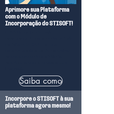
Aprimore sua Plataforma
com o Módulo de
Incorporação do STISOFT!
O
Módulo de Incorporação
desempenha um papel crucial na fusão
perfeita do STISOFT em sua
plataforma existente. Ao centralizar
recursos, proporciona eficiência,
reduzindo lacunas e fortalecendo a
integração.
Saiba como
Incorpore o STISOFT à sua
plataforma agora mesmo!