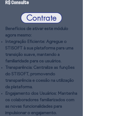
R$ Consulte
Contrate
Benefícios de ativar este módulo
agora mesmo:
Integração Eficiente:
Agregue o
STISOFT à sua plataforma para uma
transição suave, mantendo a
familiaridade para os usuários.
Transparência:
Centralize as funções
do STISOFT, promovendo
transparência e coesão na utilização
da plataforma.
Engajamento dos Usuários:
Mantenha
os colaboradores familiarizados com
as novas funcionalidades para
impulsionar o engajamento.