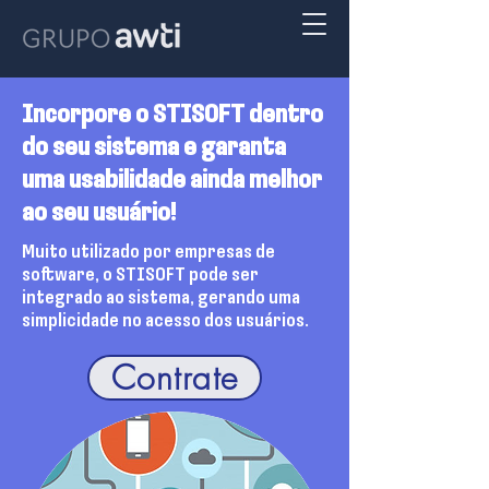
Incorpore o STISOFT dentro
do seu sistema e garanta
uma usabilidade ainda melhor
ao seu usuário!
Muito utilizado por empresas de
software, o STISOFT pode ser
integrado ao sistema, gerando uma
simplicidade no acesso dos usuários.
Contrate