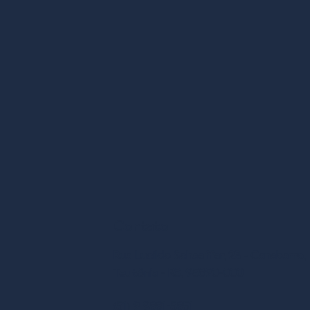
Contato
Rua Lucildo Schaeffer, 23 - Canabarro,
Teutônia - RS, 95890-000
(51) 9 9881-5851