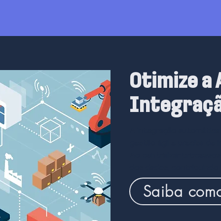
Otimize a
Integraçã
A
integração automática
gestão ágil e precisa de 
Ao centralizar processos
dos dados, contribuindo 
Saiba com