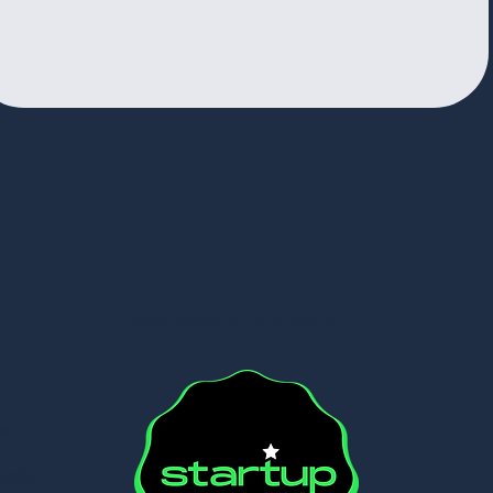
Selo de Startup Caldeira
es
dade