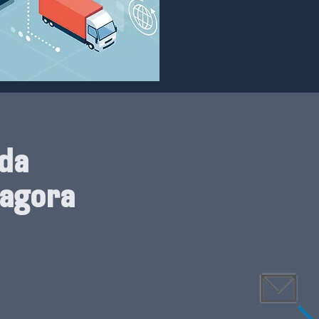
 da
 agora