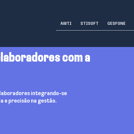
AWTI
STISOFT
GESFONE
olaboradores com a
colaboradores integrando-se
a e precisão na gestão.