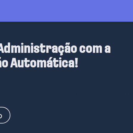
 Administração com a
o Automática!
 com Folha de Pagamento e/ou ERP
desempenha um papel cru
informações essenciais.
, promovemos eficiência, reduzimos erros e fortalecemos a i
para uma gestão mais eficaz.
o