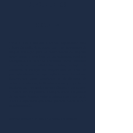
DEPOIMENTOS
ORQUÍDEA
"Com a AWTi estamos buscando implementar uma
cultura de melhoria continua com uma ferramenta de
simples utilização para os colaboradores da empresa
terem acesso a uma base de conhecimento. Aqui eles
conseguirão aprimorar-se profissionalmente, buscando
a excelência nas atividades diárias, redução de
acidentes, e redução de desperdícios na linha de
produção através da capacitação interna dos setores.
Encontramos nessa plataforma a simplicidade de
cadastrar conteudos, facilidade de acesso por parte dos
funcionários, uma equipe sempre disposta a nos prestar
o melhor suporte possivel e sempre aberta a sugestões
de melhoria. Estamos muito satisfeitos com a equipe da
AWTi e esperamos que nossa parceria continue com
este desempenho."
Marcelo Mazzochi Hillman - Analista de Sistemas