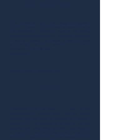
MIOLO WINE GROUP
"Com o GesFone, que é uma plataforma simples e
funcional, gerenciamos as contas de telefonia móvel
com praticidade e agilidade na busca de informações,
situações que antes demandava muito tempo e tínhamos
o risco de repassar informações erradas e valores
equivocados. Além da plataforma, um grande
diferencial da AWTI é o seu
atendimento."
Eduardo Finatto - Coordenador de TI
RAIZEN
"
Gostaríamos de expressar o nosso sincero
agradecimento a empresa AWTI pelo seu serviço
prestado para nós. Desde que entramos em contato, a
empresa AWTI nos forneceu os serviços da mais alta
qualidade com atendimento ao cliente ainda melhor. A
empresa AWTI vem nos fornecendo um ótimo serviço a
mais de dois anos, com todo o suporte necessário para os