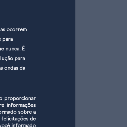
ças ocorrem 
 para 
e nunca. É 
lução para 
s ondas da 
o proporcionar 
re informações 
ormado sobre a 
felicitações de 
você informado 