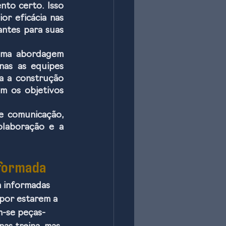
to certo. Isso 
r eficácia nas 
ntes para suas 
uma abordagem 
as as equipes 
a a construção 
m os objetivos 
e comunicação, 
olaboração e a 
nformada
m informadas 
 por estarem a 
m-se peças-