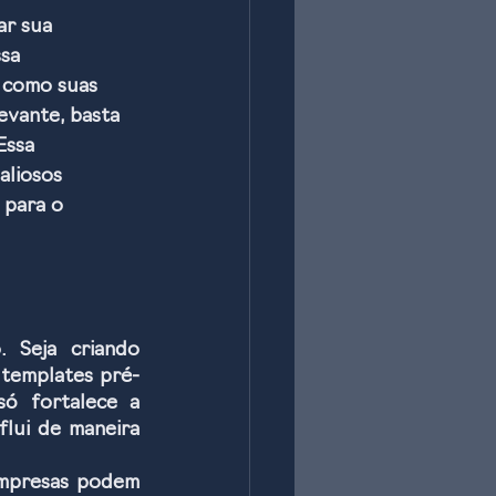
ar sua 
sa 
 como suas 
evante, basta 
Essa 
aliosos 
 para o 
 Seja criando 
 templates pré-
ó fortalece a 
lui de maneira 
empresas podem 