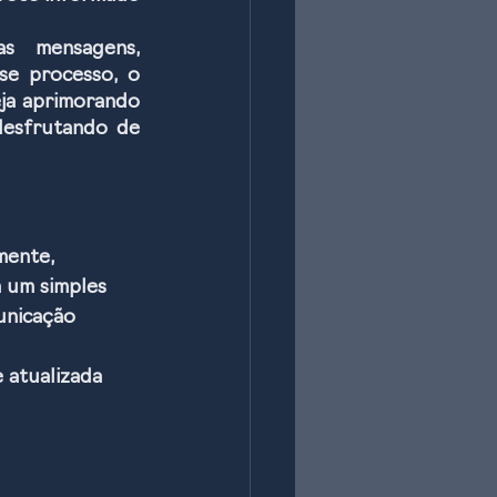
 mensagens, 
se processo, o 
ja aprimorando 
desfrutando de 
mente, 
 um simples 
unicação 
 atualizada 