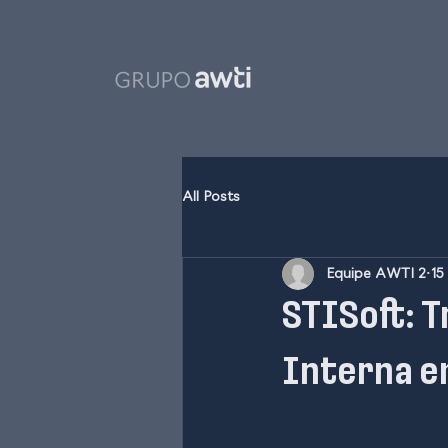
All Posts
Equipe AWTI 2
15
STISoft: 
Interna e