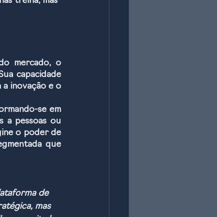
as treina, mas 
À medida que as empresas buscam se adaptar às mudanças rápidas do mercado, o 
Sua capacidade 
a inovação e o 
formando-se em 
s a pessoas ou 
ine o poder de 
egmentada que 
lataforma de 
atégica, mas 