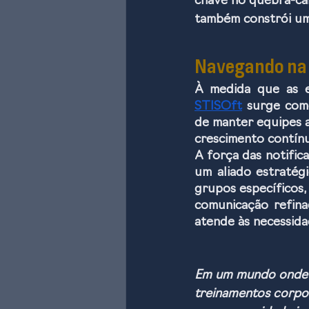
chave no quebra-cab
também constrói um
Navegando na
STISOft
 surge com
de manter equipes a
crescimento contín
A força das notific
um aliado estratégi
grupos específicos,
comunicação refin
atende às necessida
Em um mundo onde a 
treinamentos corpo