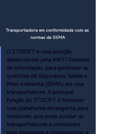
Transportadora em conformidade com as 
normas de SSMA
O STISOFT é uma solução 
desenvolvida pela AWTI Sistemas 
de Informação, para gerenciar as 
questões de Segurança, Saúde e 
Meio Ambiente (SSMA) em uma 
transportadora. A principal 
função do STISOFT é fornecer 
uma plataforma abrangente para 
monitorar, que pode auxiliar as 
transportadoras a otimizarem 
seus processos e treinamentos, e 